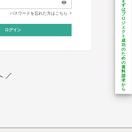
ま
ず
は
パスワードを忘れた方はこちら
プ
ロ
ジ
ェ
ログイン
ク
ト
成
功
の
た
め
の
資
料
 ／
請
求
か
ら