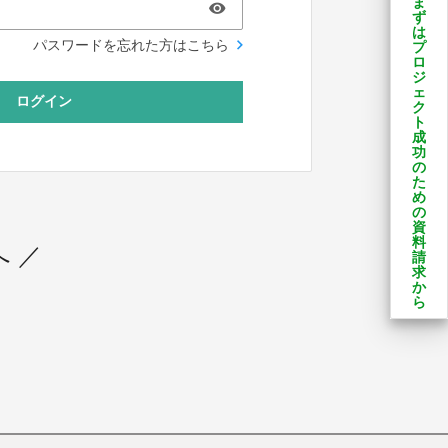
ま
ず
は
パスワードを忘れた方はこちら
プ
ロ
ジ
ェ
ログイン
ク
ト
成
功
の
た
め
の
資
料
 ／
請
求
か
ら