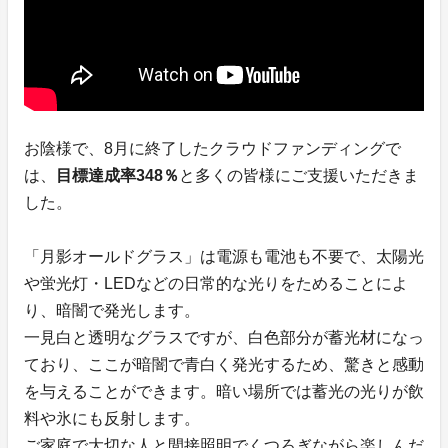
お陰様で、8月に終了したクラウドファンディングで
は、
目標達成率348％
と多くの皆様にご支援いただきま
した。
「月影オールドグラス」は電源も電池も不要で、太陽光
や蛍光灯・LEDなどの日常的な光りをためることによ
り、暗闇で発光します。
一見白と透明なグラスですが、白色部分が蓄光材になっ
ており、ここが暗闇で青白く発光するため、驚きと感動
を与えることができます。暗い場所では蓄光の光りが飲
料や氷にも反射します。
ご家庭で大切な人と間接照明でくつろぎながら楽しんだ