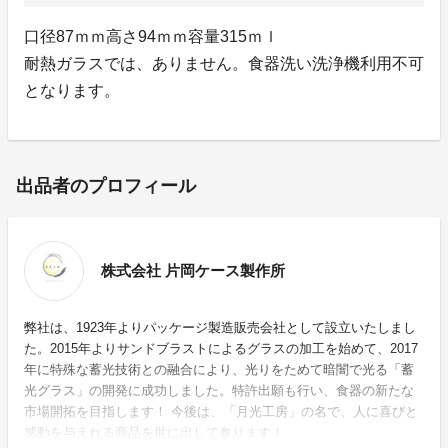
口径87ｍｍ高さ94ｍｍ容量315ｍｌ
耐熱ガラスでは、ありません。食器洗い洗浄機利用不可
となります。
出品者のプロフィール
株式会社 片岡ケース製作所
弊社は、1923年よりパッケージ製造販売会社として設立いたしまし
た。2015年よりサンドブラストによるグラスの加工を始めて、2017
年に特殊な蓄光技術との融合により、光りをためて暗闇で光る「蓄
光グラス」の開発に成功しました。特許出願も行い、食器の新たな
市場開拓を目指します！ 今後は、「月光工房」の名で、人に喜びと
感動を与えれる商品を世に出して参ります！