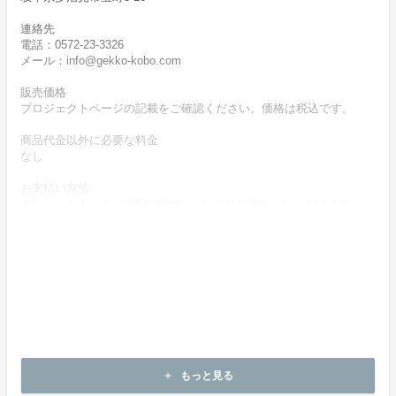
連絡先
電話：0572-23-3326
メール：info@gekko-kobo.com
販売価格
プロジェクトページの記載をご確認ください。価格は税込です。
商品代金以外に必要な料金
なし
お支払い方法
クレジットカード（VISA/Master）によりお支払いいただけます。
お支払い時期
商品購入時に決済します。
商品（チケット記載内容）のお引渡し時期
商品の引渡し時期またはサービスの提供時期は、プロジェクトペー
ジの記載をご確認ください。
キャンセルの可否と条件
キャンセルはできません。
もっと見る
add
決済完了後の返金は一切できません。