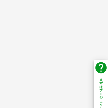
help
ま
ず
は
プ
ロ
ジ
ェ
ク