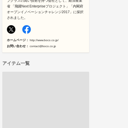
プクラスの高い技術を持つ会社として、経済産業
省 「飛躍Next Enterpriseプロジェクト」「内閣府
オープンイノベーションチャレンジ2017」に採択
されました。
ホームページ：
http://www.boco.co.jp/
お問い合わせ：
contact@boco.co.jp
アイテム一覧