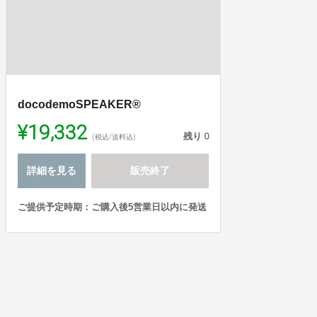
docodemoSPEAKER®
¥19,332
残り
0
(税込/送料込)
詳細を見る
販売終了
ご提供予定時期：ご購入後5営業日以内に発送