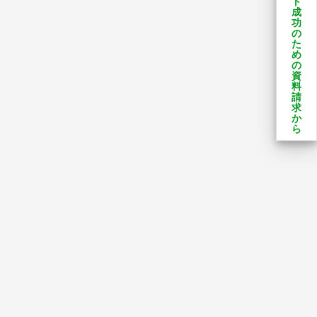
ト
成
功
の
た
め
の
資
料
請
求
か
ら