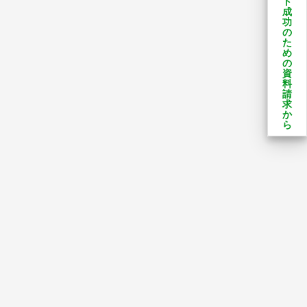
ト
成
功
の
た
め
の
資
料
請
求
か
ら