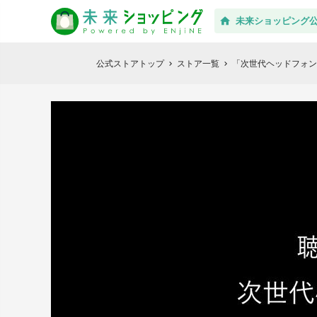
未来ショッピング
公式ストアトップ
ストア一覧
「次世代ヘッドフォンアン
chevron_right
chevron_right