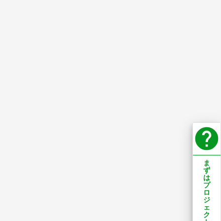
help
ま
ず
は
プ
ロ
ジ
ェ
ク