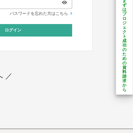
ま
ず
は
パスワードを忘れた方はこちら
プ
ロ
ジ
ェ
ログイン
ク
ト
成
功
の
た
め
の
資
料
 ／
請
求
か
ら