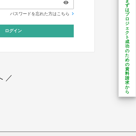
ま
ず
は
パスワードを忘れた方はこちら
プ
ロ
ジ
ェ
ログイン
ク
ト
成
功
の
た
め
の
資
料
 ／
請
求
か
ら