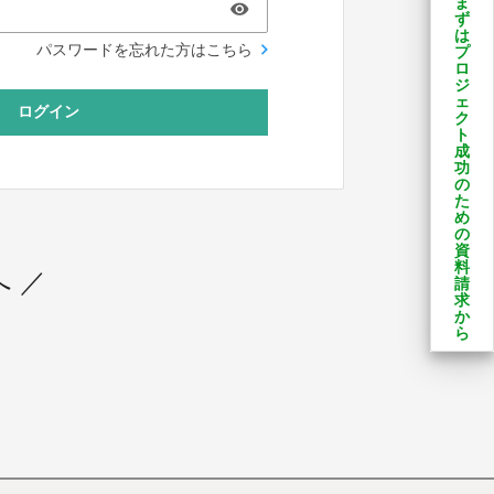
ま
ず
は
パスワードを忘れた方はこちら
プ
ロ
ジ
ェ
ログイン
ク
ト
成
功
の
た
め
の
資
料
 ／
請
求
か
ら