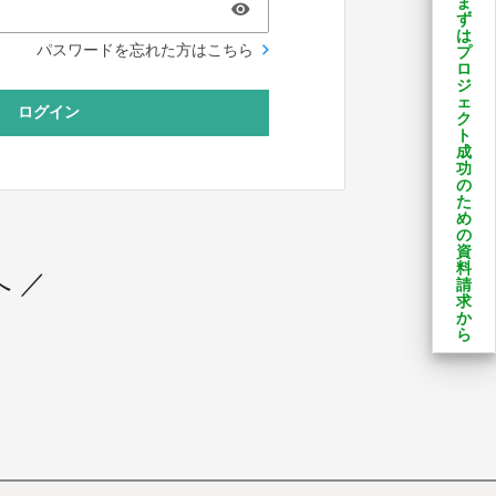
ま
ず
は
パスワードを忘れた方はこちら
プ
ロ
ジ
ェ
ログイン
ク
ト
成
功
の
た
め
の
資
料
 ／
請
求
か
ら