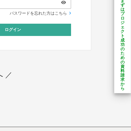
ま
ず
は
パスワードを忘れた方はこちら
プ
ロ
ジ
ェ
ログイン
ク
ト
成
功
の
た
め
の
資
料
 ／
請
求
か
ら