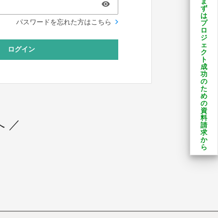
ま
ず
は
パスワードを忘れた方はこちら
プ
ロ
ジ
ェ
ログイン
ク
ト
成
功
の
た
め
の
資
料
 ／
請
求
か
ら