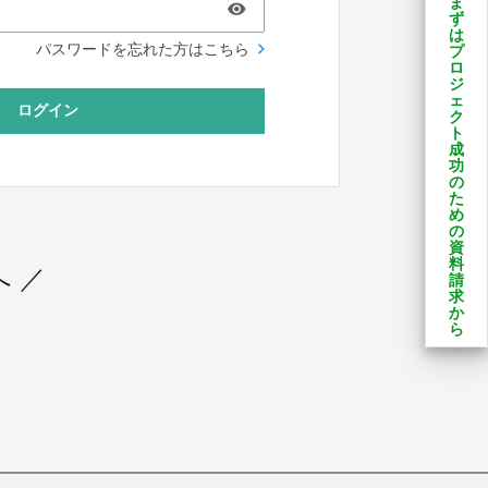
ま
ず
は
パスワードを忘れた方はこちら
プ
ロ
ジ
ェ
ログイン
ク
ト
成
功
の
た
め
の
資
料
 ／
請
求
か
ら