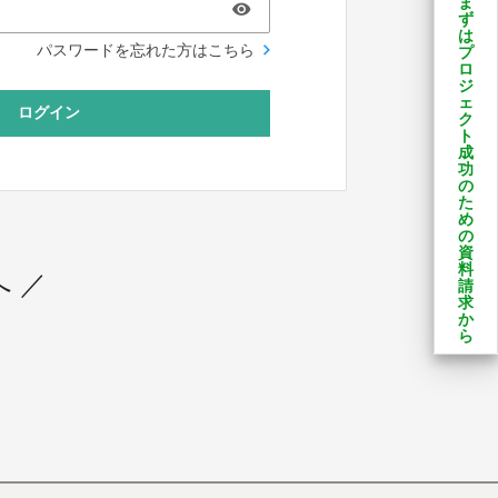
ま
ず
は
パスワードを忘れた方はこちら
プ
ロ
ジ
ェ
ログイン
ク
ト
成
功
の
た
め
の
資
料
 ／
請
求
か
ら