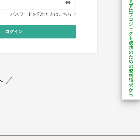
ま
ず
は
パスワードを忘れた方はこちら
プ
ロ
ジ
ェ
ログイン
ク
ト
成
功
の
た
め
の
資
料
 ／
請
求
か
ら