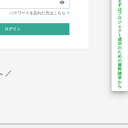
ま
ず
は
パスワードを忘れた方はこちら
プ
ロ
ジ
ェ
ログイン
ク
ト
成
功
の
た
め
の
資
料
 ／
請
求
か
ら